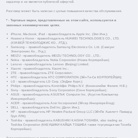
характер и не является публичной офертой.
Разговор может быть записан с целью повышения качества обслуживания.
* - Торговые марки, представленные на этом сайте, используются в
законных некоммерческих целях.
iPhone, Macbook, iPad - правообладатель Apple Inc. (Эпл Инк.);
Huawei и Honor - правообладатель HUAWEI TECHNOLOGIES CO., LTD.
(ХУАВЕЙ ТЕКНОЛОДЖИС КО., ЛТД.);
Samsung – правообладатель Samsung Electronics Co. Ltd. (Самсунг
Электроникс Ко., Лтд.);
MEIZU - правообладатель MEIZU TECHNOLOGY CO., LTD.;
Nokia - правообладатель Nokia Corporation (Нокиа Корпорейшн);
Lenovo - правообладатель Lenovo (Beijing) Limited;
Xiaomi - правообладатель Xiaomi Inc.;
ZTE - правообладатель ZTE Corporation;
HTC - правообладатель HTC CORPORATION (Эйч-Ти-Си КОРПОРЕЙШН);
LG - правообладатель LG Corp. (ЭлДжи Корп.);
Philips - правообладатель Koninklijke Philips N.V. (Конинклийке Филипс Н.В.);
Sony - правообладатель Sony Corporation (Сони Корпорейшн);
ASUS - правообладатель ASUSTeK Computer Inc. (Асустек Компьютер
Инкорпорейшн);
ACER - правообладатель Acer Incorporated (Эйсер Инкорпорейтед);
DELL - правообладатель Dell Inc.(Делл Инк.);
HP - правообладатель HP Hewlett-Packard Group LLC (ЭйчПи Хьюлетт Паккард
Груп ЛЛК);
Toshiba - правообладатель KABUSHIKI KAISHA TOSHIBA, also trading as
Toshiba Corporation (КАБУШИКИ КАЙША ТОШИБА также торгующая как Тосиба
Корпорейшн).
Зарегистрированные товарные знаки используются для описания услуг,