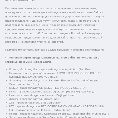
маркой компании BORK.
Все товарные знаки (включая, но не ограничиваясь вышеуказанными)
принадлежат их законным правообладателям и отображаются на Сайте с
целью информирования о предоставляемых услугах в отношении товаров
правообладателей. Данные услуги могут быть оказаны на месте или в
неавторизованных сервисных центрах независимыми физическими и
юридическими лицами в гражданском обороте, связанном с товаром и
включенном в статью 1487 Гражданского кодекса Российской Федерации.
Информация, представленная на данном сайте, носит ознакомительный
характер и не является публичной офертой.
Разговор может быть записан с целью повышения качества обслуживания.
* - Торговые марки, представленные на этом сайте, используются в
законных некоммерческих целях.
iPhone, Macbook, iPad - правообладатель Apple Inc. (Эпл Инк.);
Huawei и Honor - правообладатель HUAWEI TECHNOLOGIES CO., LTD.
(ХУАВЕЙ ТЕКНОЛОДЖИС КО., ЛТД.);
Samsung – правообладатель Samsung Electronics Co. Ltd. (Самсунг
Электроникс Ко., Лтд.);
MEIZU - правообладатель MEIZU TECHNOLOGY CO., LTD.;
Nokia - правообладатель Nokia Corporation (Нокиа Корпорейшн);
Lenovo - правообладатель Lenovo (Beijing) Limited;
Xiaomi - правообладатель Xiaomi Inc.;
ZTE - правообладатель ZTE Corporation;
HTC - правообладатель HTC CORPORATION (Эйч-Ти-Си КОРПОРЕЙШН);
LG - правообладатель LG Corp. (ЭлДжи Корп.);
Philips - правообладатель Koninklijke Philips N.V. (Конинклийке Филипс Н.В.);
Sony - правообладатель Sony Corporation (Сони Корпорейшн);