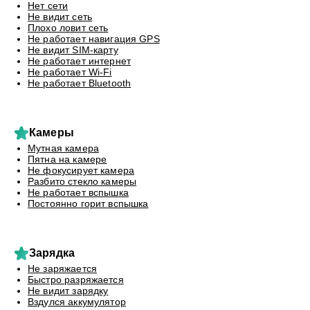
Нет сети
Не видит сеть
Плохо ловит сеть
Не работает навигация GPS
Не видит SIM-карту
Не работает интернет
Не работает Wi-Fi
Не работает Bluetooth
Камеры
Мутная камера
Пятна на камере
Не фокусирует камера
Разбито стекло камеры
Не работает вспышка
Постоянно горит вспышка
Зарядка
Не заряжается
Быстро разряжается
Не видит зарядку
Вздулся аккумулятор