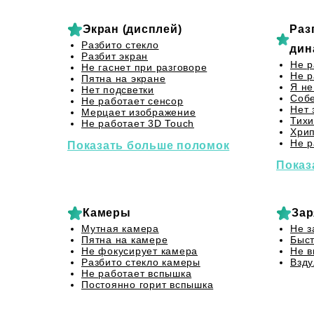
Экран (дисплей)
Раз
Разбито стекло
дин
Разбит экран
Не р
Не гаснет при разговоре
Не р
Пятна на экране
Я не
Нет подсветки
Собе
Не работает сенсор
Нет 
Мерцает изображение
Тихи
Не работает 3D Touch
Хрип
Не р
Показать больше поломок
Показ
Камеры
Зар
Мутная камера
Не з
Пятна на камере
Быст
Не фокусирует камера
Не в
Разбито стекло камеры
Взду
Не работает вспышка
Постоянно горит вспышка