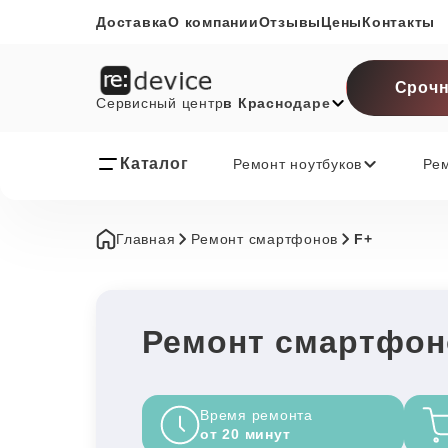
Доставка
О компании
Отзывы
Цены
Контакты
Срочн
Сервисный центр
в Краснодаре
Каталог
Ремонт ноутбуков
Ре
Главная
Ремонт смартфонов
F+
Ремонт смартфон
Время ремонта
от 20 минут