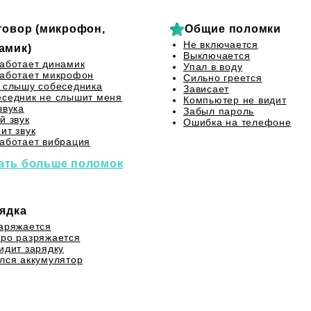
говор (микрофон,
Общие поломки
Не включается
амик)
Выключается
аботает динамик
Упал в воду
аботает микрофон
Сильно греется
 слышу собеседника
Зависает
седник не слышит меня
Компьютер не видит
звука
Забыл пароль
й звук
Ошибка на телефоне
ит звук
аботает вибрация
ать больше поломок
ядка
аряжается
ро разряжается
идит зарядку
лся аккумулятор