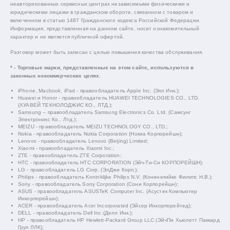
неавторизованных сервисных центрах независимыми физическими и
юридическими лицами в гражданском обороте, связанном с товаром и
включенном в статью 1487 Гражданского кодекса Российской Федерации.
Информация, представленная на данном сайте, носит ознакомительный
характер и не является публичной офертой.
Разговор может быть записан с целью повышения качества обслуживания.
* - Торговые марки, представленные на этом сайте, используются в
законных некоммерческих целях.
iPhone, Macbook, iPad - правообладатель Apple Inc. (Эпл Инк.);
Huawei и Honor - правообладатель HUAWEI TECHNOLOGIES CO., LTD.
(ХУАВЕЙ ТЕКНОЛОДЖИС КО., ЛТД.);
Samsung – правообладатель Samsung Electronics Co. Ltd. (Самсунг
Электроникс Ко., Лтд.);
MEIZU - правообладатель MEIZU TECHNOLOGY CO., LTD.;
Nokia - правообладатель Nokia Corporation (Нокиа Корпорейшн);
Lenovo - правообладатель Lenovo (Beijing) Limited;
Xiaomi - правообладатель Xiaomi Inc.;
ZTE - правообладатель ZTE Corporation;
HTC - правообладатель HTC CORPORATION (Эйч-Ти-Си КОРПОРЕЙШН);
LG - правообладатель LG Corp. (ЭлДжи Корп.);
Philips - правообладатель Koninklijke Philips N.V. (Конинклийке Филипс Н.В.);
Sony - правообладатель Sony Corporation (Сони Корпорейшн);
ASUS - правообладатель ASUSTeK Computer Inc. (Асустек Компьютер
Инкорпорейшн);
ACER - правообладатель Acer Incorporated (Эйсер Инкорпорейтед);
DELL - правообладатель Dell Inc.(Делл Инк.);
HP - правообладатель HP Hewlett-Packard Group LLC (ЭйчПи Хьюлетт Паккард
Груп ЛЛК);