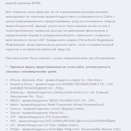
маркой компании BORK.
Все товарные знаки (включая, но не ограничиваясь вышеуказанными)
принадлежат их законным правообладателям и отображаются на Сайте с
целью информирования о предоставляемых услугах в отношении товаров
правообладателей. Данные услуги могут быть оказаны на месте или в
неавторизованных сервисных центрах независимыми физическими и
юридическими лицами в гражданском обороте, связанном с товаром и
включенном в статью 1487 Гражданского кодекса Российской Федерации.
Информация, представленная на данном сайте, носит ознакомительный
характер и не является публичной офертой.
Разговор может быть записан с целью повышения качества обслуживания.
* - Торговые марки, представленные на этом сайте, используются в
законных некоммерческих целях.
iPhone, Macbook, iPad - правообладатель Apple Inc. (Эпл Инк.);
Huawei и Honor - правообладатель HUAWEI TECHNOLOGIES CO., LTD.
(ХУАВЕЙ ТЕКНОЛОДЖИС КО., ЛТД.);
Samsung – правообладатель Samsung Electronics Co. Ltd. (Самсунг
Электроникс Ко., Лтд.);
MEIZU - правообладатель MEIZU TECHNOLOGY CO., LTD.;
Nokia - правообладатель Nokia Corporation (Нокиа Корпорейшн);
Lenovo - правообладатель Lenovo (Beijing) Limited;
Xiaomi - правообладатель Xiaomi Inc.;
ZTE - правообладатель ZTE Corporation;
HTC - правообладатель HTC CORPORATION (Эйч-Ти-Си КОРПОРЕЙШН);
LG - правообладатель LG Corp. (ЭлДжи Корп.);
Philips - правообладатель Koninklijke Philips N.V. (Конинклийке Филипс Н.В.);