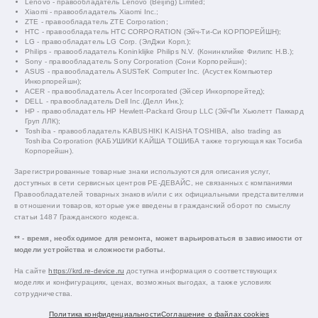
Lenovo - правообладатель Lenovo (Beijing) Limited;
Xiaomi - правообладатель Xiaomi Inc.;
ZTE - правообладатель ZTE Corporation;
HTC - правообладатель HTC CORPORATION (Эйч-Ти-Си КОРПОРЕЙШН);
LG - правообладатель LG Corp. (ЭлДжи Корп.);
Philips - правообладатель Koninklijke Philips N.V. (Конинклийке Филипс Н.В.);
Sony - правообладатель Sony Corporation (Сони Корпорейшн);
ASUS - правообладатель ASUSTeK Computer Inc. (Асустек Компьютер
Инкорпорейшн);
ACER - правообладатель Acer Incorporated (Эйсер Инкорпорейтед);
DELL - правообладатель Dell Inc.(Делл Инк.);
HP - правообладатель HP Hewlett-Packard Group LLC (ЭйчПи Хьюлетт Паккард
Груп ЛЛК);
Toshiba - правообладатель KABUSHIKI KAISHA TOSHIBA, also trading as
Toshiba Corporation (КАБУШИКИ КАЙША ТОШИБА также торгующая как Тосиба
Корпорейшн).
Зарегистрированные товарные знаки используются для описания услуг,
доступных в сети сервисных центров РЕ-ДЕВАЙС, не связанных с компаниями
Правообладателей товарных знаков и/или с их официальными представителями
в отношении товаров, которые уже введены в гражданский оборот по смыслу
статьи 1487 Гражданского кодекса.
** - время, необходимое для ремонта, может варьироваться в зависимости от
модели устройства и сложности работы.
На сайте
https://krd.re-device.ru
доступна информация о соответствующих
моделях и конфигурациях, ценах, возможных выгодах, а также условиях
сотрудничества.
Политика конфиденциальности
Соглашение о файлах cookies