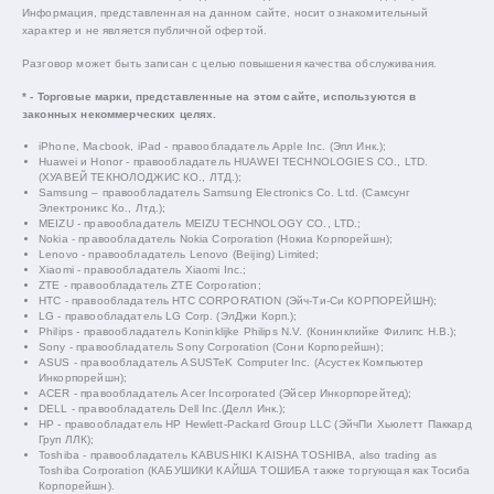
Информация, представленная на данном сайте, носит ознакомительный
характер и не является публичной офертой.
Разговор может быть записан с целью повышения качества обслуживания.
* - Торговые марки, представленные на этом сайте, используются в
законных некоммерческих целях.
iPhone, Macbook, iPad - правообладатель Apple Inc. (Эпл Инк.);
Huawei и Honor - правообладатель HUAWEI TECHNOLOGIES CO., LTD.
(ХУАВЕЙ ТЕКНОЛОДЖИС КО., ЛТД.);
Samsung – правообладатель Samsung Electronics Co. Ltd. (Самсунг
Электроникс Ко., Лтд.);
MEIZU - правообладатель MEIZU TECHNOLOGY CO., LTD.;
Nokia - правообладатель Nokia Corporation (Нокиа Корпорейшн);
Lenovo - правообладатель Lenovo (Beijing) Limited;
Xiaomi - правообладатель Xiaomi Inc.;
ZTE - правообладатель ZTE Corporation;
HTC - правообладатель HTC CORPORATION (Эйч-Ти-Си КОРПОРЕЙШН);
LG - правообладатель LG Corp. (ЭлДжи Корп.);
Philips - правообладатель Koninklijke Philips N.V. (Конинклийке Филипс Н.В.);
Sony - правообладатель Sony Corporation (Сони Корпорейшн);
ASUS - правообладатель ASUSTeK Computer Inc. (Асустек Компьютер
Инкорпорейшн);
ACER - правообладатель Acer Incorporated (Эйсер Инкорпорейтед);
DELL - правообладатель Dell Inc.(Делл Инк.);
HP - правообладатель HP Hewlett-Packard Group LLC (ЭйчПи Хьюлетт Паккард
Груп ЛЛК);
Toshiba - правообладатель KABUSHIKI KAISHA TOSHIBA, also trading as
Toshiba Corporation (КАБУШИКИ КАЙША ТОШИБА также торгующая как Тосиба
Корпорейшн).